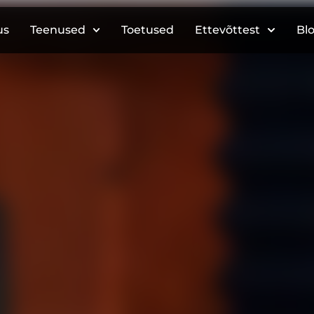
us
Teenused
Toetused
Ettevõttest
Blo