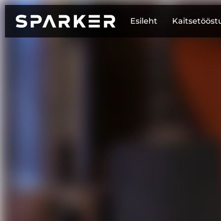
Esileht
Kaitsetööst