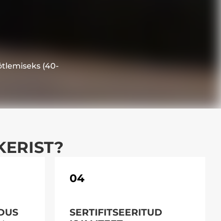
ötlemiseks (40-
KERIST?
04
NDUS
SERTIFITSEERITUD