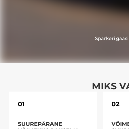
Sparkeri gaasi
MIKS V
01
02
SUUREPÄRANE
VÕIM