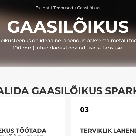
Esileht
⟩
Teenused
⟩
Gaasilõikus
GAASILÕIKUS
lõikusteenus on ideaalne lahendus paksema metalli tö
100 mm), ühendades töökindluse ja täpsuse.
ALIDA GAASILÕIKUS SPAR
03
EKUS TÖÖTADA
TERVIKLIK LAHE