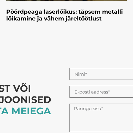
Pöördpeaga laserlõikus: täpsem metalli
lõikamine ja vähem järeltöötlust
T VÕI
U JOONISED
A MEIEGA