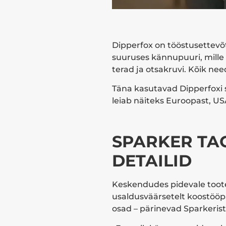
Dipperfox on tööstusettevõ
suuruses kännupuuri, mille
terad ja otsakruvi. Kõik n
Täna kasutavad Dipperfoxi 
leiab näiteks Euroopast, US
SPARKER TA
DETAILID
Keskendudes pidevale toote
usaldusväärsetelt koostööpar
osad – pärinevad Sparkerist