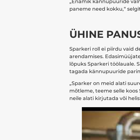
„Enamik kännupuuride valmi
paneme need kokku,“ selgit
ÜHINE PANU
Sparkeri roll ei piirdu vaid
arendamises. Edasimüüjate j
lõpuks Sparkeri töölauale. 
tagada kännupuuride parim 
„Sparker on meid alati suu
mõtleme, teeme selle koos Sp
neile alati kirjutada või heli