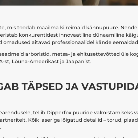
te, mis toodab maailma kiireimaid kännupuure. Nende 
 eristab konkurentidest innovaatiline dünaamiline käi
eed omadused aitavad professionaalidel kände eemaldad
seadmeid arboristid, metsa- ja ehitusettevõtted üle 
A-st, Lõuna-Ameerikast ja Jaapanist.
GAB TÄPSED JA VASTUPI
arendusele, tellib Dipperfox puuride valmistamiseks 
tneritelt. Kõik laseriga lõigatud detailid – torud, plaad
.