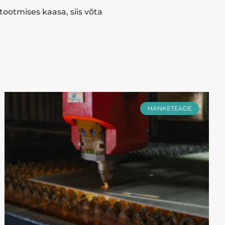
tootmises kaasa, siis võta
HANKETEADE