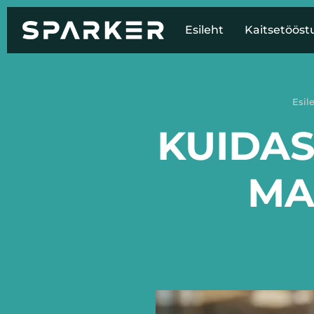
Esileht
Kaitsetööst
Esil
KUIDAS
MA