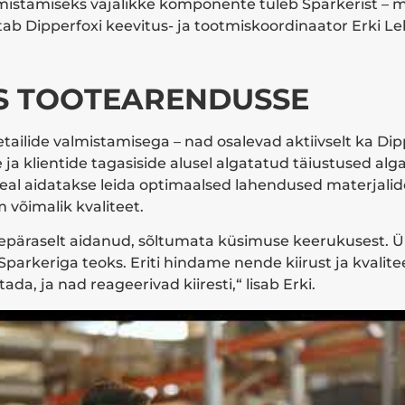
stamiseks vajalikke komponente tuleb Sparkerist – m
ab Dipperfoxi keevitus- ja tootmiskoordinaator Erki L
S TOOTEARENDUSSE
 detailide valmistamisega – nad osalevad aktiivselt ka Di
a klientide tagasiside alusel algatatud täiustused alga
Seal aidatakse leida optimaalsed lahendused materjalide
võimalik kvaliteet.
repäraselt aidanud, sõltumata küsimuse keerukusest. Ü
arkeriga teoks. Eriti hindame nende kiirust ja kvalitee
stada, ja nad reageerivad kiiresti,“ lisab Erki.