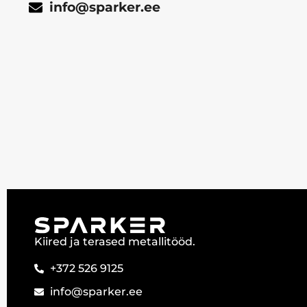
info@sparker.ee
Kiired ja terased metallitööd.
+372 526 9125
info@sparker.ee