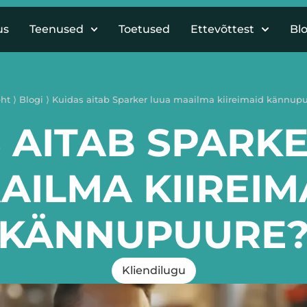
us
Teenused
Toetused
Ettevõttest
Blo
eht
⟩
Blogi
⟩
Kuidas aitab Sparker luua maailma kiireimaid kännup
 AITAB SPARK
AILMA KIIREIM
KÄNNUPUURE
Kliendilugu