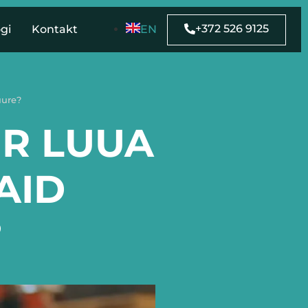
+372 526 9125
gi
Kontakt
EN
uure?
ER LUUA
AID
?