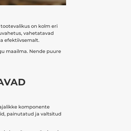
tootevalikus on kolm eri
guvahetus, vahetatavad
a efektiivsemalt.
kogu maailma. Nende puure
DAVAD
vajalikke komponente
id, painutatud ja valtsitud