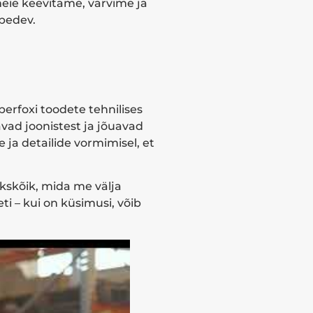
eie keevitame, värvime ja
ebedev.
pperfoxi toodete tehnilises
vad joonistest ja jõuavad
 ja detailide vormimisel, et
kskõik, mida me välja
ti – kui on küsimusi, võib